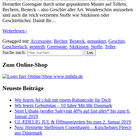
Hersteller Greengate durch seine gepunkteten Muster auf Tellern,
Bechern, Besteck – also Geschirr aller Art. Wunderschön anzusehen
sind auch die reich verzierten Stoffe wie Sitzkissen oder
Geschirrtücher. Damit Ihr
…
Weiterlesen ›
Getagged mit:
Accessoire
,
Becher
,
Besteck
,
gepunktet
,
Geschirr
,
Geschirrtuch
,
gestreift
,
Greengate
,
Sitzkissen
,
Stoffe
,
Teller
Suche nach:
Zum Online-Shop
Neueste Beiträge
Wir feiern Jul i Juli mit einem Rabattcode für Dich
Wir feiern Geburtstag – 10 Jahre Mit lille Danmark
Stort Udsalg (großer Sale) mit 40% auf fast alles* bis zum 6.
Januar 2019
GLÆDELIG JUL & Öffnungszeiten bis zum 2. Januar 2019
Neu: Henriette Steffensen Copenhagen – Kuscheliges Fleece
aus Dänemark