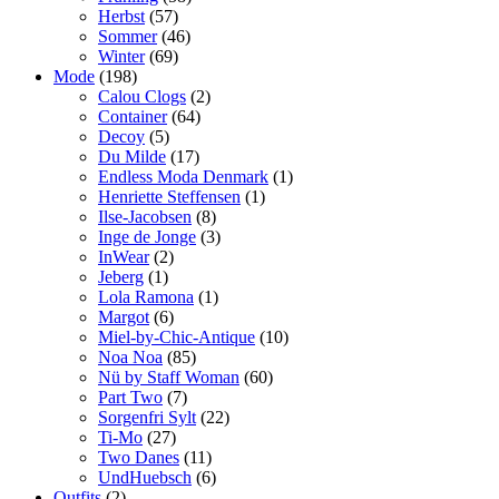
Herbst
(57)
Sommer
(46)
Winter
(69)
Mode
(198)
Calou Clogs
(2)
Container
(64)
Decoy
(5)
Du Milde
(17)
Endless Moda Denmark
(1)
Henriette Steffensen
(1)
Ilse-Jacobsen
(8)
Inge de Jonge
(3)
InWear
(2)
Jeberg
(1)
Lola Ramona
(1)
Margot
(6)
Miel-by-Chic-Antique
(10)
Noa Noa
(85)
Nü by Staff Woman
(60)
Part Two
(7)
Sorgenfri Sylt
(22)
Ti-Mo
(27)
Two Danes
(11)
UndHuebsch
(6)
Outfits
(2)