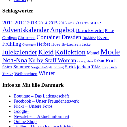
Schlagwörter
2011
2012
Accessoire
2013
2015
2014
2016
2017
Angebot
Adventskalender
Barockviertel
Bluse
Container
Dresden
Event
Cardigan
Christmas
Du-Milde
Frühling
Herbst
Hose
Ib-Laursen
Jacke
Greengate
Mode
Kollektion
Julekalender
Kleid
Mantel
Noa-Noa
Nü by Staff Woman
Rock
Rabatt
Obergraben
Sommer
Strickjacken
Shirts
TiMo
Sorgenfri-Sylt
Spring
Top
Tuch
Winter
Weihnachten
Tunika
Infos zu Mit lille Danmark
Boutique – Das Ladengeschäft
Facebook – Unser Freundenetzwerk
Flickr – Unsere Fotos
Google+
Newsletter – Aktuell informiert
Online-Shop
Twitter – Unsere Kurznachrichten