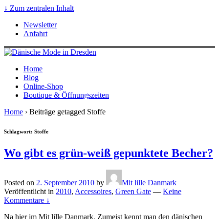
↓ Zum zentralen Inhalt
Newsletter
Anfahrt
Home
Blog
Online-Shop
Boutique & Öffnungszeiten
Home
›
Beiträge getagged Stoffe
Schlagwort: Stoffe
Wo gibt es grün-weiß gepunktete Becher?
Posted on
2. September 2010
by
Mit lille Danmark
Veröffentlicht in
2010
,
Accessoires
,
Green Gate
—
Keine
Kommentare ↓
Na hier im Mit lille Danmark. Zumeist kennt man den dänischen