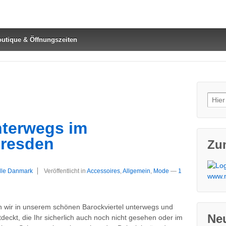
utique & Öffnungszeiten
Such
Unterwegs im
Dresden
Zu
lille Danmark
Veröffentlicht in
Accessoires
,
Allgemein
,
Mode
—
1
n wir in unserem schönen Barockviertel unterwegs und
Neu
deckt, die Ihr sicherlich auch noch nicht gesehen oder im