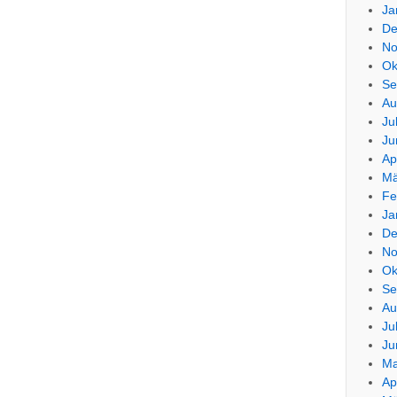
Ja
De
No
Ok
Se
Au
Ju
Ju
Ap
Mä
Fe
Ja
De
No
Ok
Se
Au
Ju
Ju
Ma
Ap