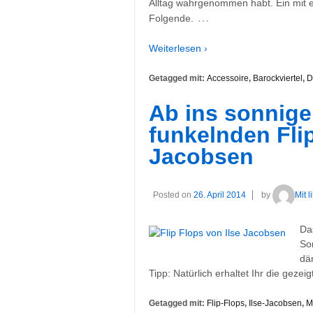
Alltag wahrgenommen habt. Ein mit 
…
Folgende.
Weiterlesen ›
Getagged mit:
Accessoire
,
Barockviertel
,
D
Ab ins sonnig
funkelnden Flip
Jacobsen
Posted on
26. April 2014
by
Mit 
Da
So
dä
Tipp: Natürlich erhaltet Ihr die geze
Getagged mit:
Flip-Flops
,
Ilse-Jacobsen
,
M