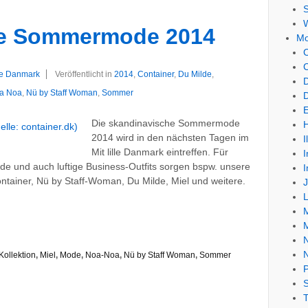
W
he Sommermode 2014
M
C
lle Danmark
Veröffentlicht in
2014
,
Container
,
Du Milde
,
a Noa
,
Nü by Staff Woman
,
Sommer
Die skandinavische Sommermode
H
2014 wird in den nächsten Tagen im
I
Mit lille Danmark eintreffen. Für
e und auch luftige Business-Outfits sorgen bspw. unsere
tainer, Nü by Staff-Woman, Du Milde, Miel und weitere.
M
Kollektion
,
Miel
,
Mode
,
Noa-Noa
,
Nü by Staff Woman
,
Sommer
S