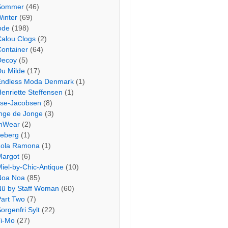
Sommer
(46)
inter
(69)
ode
(198)
Calou Clogs
(2)
ontainer
(64)
Decoy
(5)
Du Milde
(17)
Endless Moda Denmark
(1)
enriette Steffensen
(1)
lse-Jacobsen
(8)
Inge de Jonge
(3)
InWear
(2)
Jeberg
(1)
Lola Ramona
(1)
Margot
(6)
iel-by-Chic-Antique
(10)
Noa Noa
(85)
Nü by Staff Woman
(60)
Part Two
(7)
orgenfri Sylt
(22)
Ti-Mo
(27)