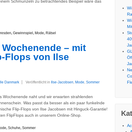
einem Schmunzeln zu betrachtendes Beispiel wäre das
Wi
Ra
Wi
Mi
St
resden
,
Gewinnspiel
,
Mode
,
Rätsel
40
e Wochenende – mit
Ja
GL
-Flops von Ilse
Öf
Ja
Ne
Co
Fl
lille Danmark
Veröffentlicht in
Ilse-Jacobsen
,
Mode
,
Sommer
s Wochenende naht und wir erwarten strahlenden
nnenschein. Was passt da besser als ein paar funkelnde
nische Flip-Flops von Ilse Jacobsen mit Hinguck-Garantie!
Ka
igten FlipFlops auch in unserem Online-Shop.
Ac
ode
,
Schuhe
,
Sommer
A