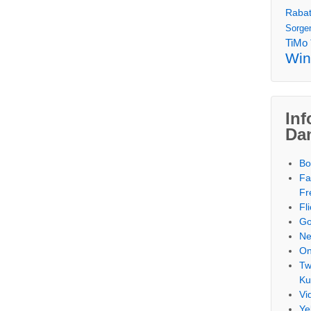
Rabat
Sorgen
TiMo
Win
Inf
Da
Bo
Fa
Fr
Fl
Go
Ne
On
Tw
Ku
Vi
Ye