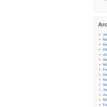
Ar
Ju
Mä
De
Ok
Ju
Ap
Mä
Fe
De
No
Se
Ju
Ju
Mä
Fe