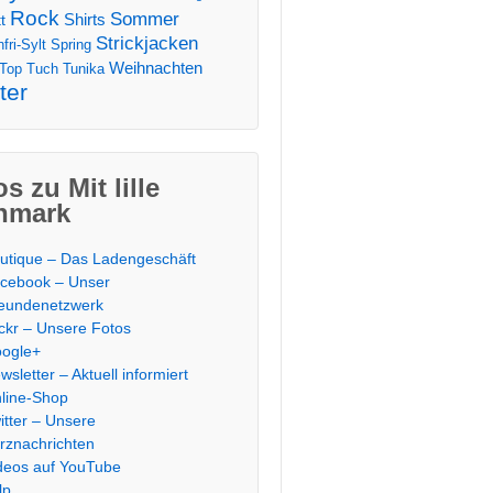
Rock
Sommer
Shirts
t
Strickjacken
fri-Sylt
Spring
Weihnachten
Top
Tuch
Tunika
ter
os zu Mit lille
nmark
utique – Das Ladengeschäft
cebook – Unser
eundenetzwerk
ickr – Unsere Fotos
ogle+
wsletter – Aktuell informiert
line-Shop
itter – Unsere
rznachrichten
deos auf YouTube
lp