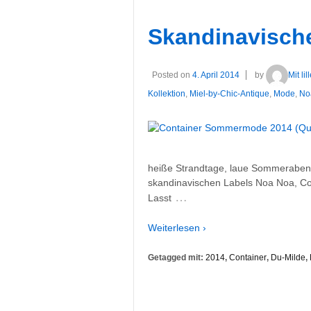
Skandinavisc
Posted on
4. April 2014
by
Mit li
Kollektion
,
Miel-by-Chic-Antique
,
Mode
,
No
heiße Strandtage, laue Sommerabend
skandinavischen Labels Noa Noa, Con
…
Lasst
Weiterlesen ›
Getagged mit:
2014
,
Container
,
Du-Milde
,