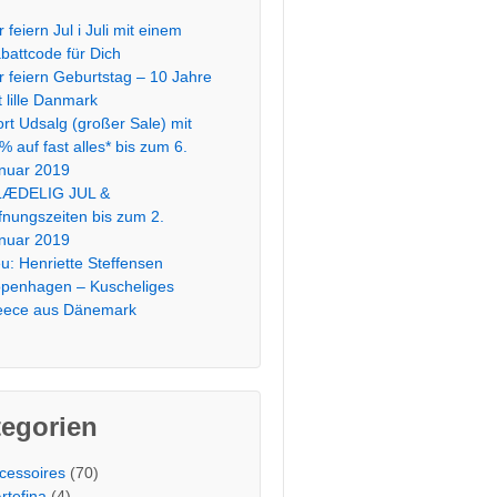
r feiern Jul i Juli mit einem
battcode für Dich
r feiern Geburtstag – 10 Jahre
t lille Danmark
ort Udsalg (großer Sale) mit
% auf fast alles* bis zum 6.
nuar 2019
ÆDELIG JUL &
fnungszeiten bis zum 2.
nuar 2019
u: Henriette Steffensen
penhagen – Kuscheliges
eece aus Dänemark
tegorien
cessoires
(70)
rtefina
(4)