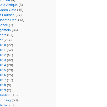
hic-Antique
(5)
Green Gate
(15)
b Laursen
(27)
isbeth Dahl
(13)
Sence
(7)
lgemein
(36)
ents
(61)
hr
(267)
2010
(22)
2011
(52)
2012
(51)
2013
(32)
2014
(28)
2015
(29)
2016
(25)
2017
(17)
2018
(9)
2019
(2)
llektion
(162)
rühling
(58)
Herbst
(57)