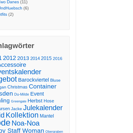
Two Danes
(11)
UndHuebsch
(6)
tfits
(2)
hlagwörter
1
2012
2013
2014
2015
2016
Accessoire
entskalender
gebot
Barockviertel
Bluse
Container
Christmas
gan
sden
Event
Du-Milde
ling
Herbst
Hose
Greengate
Julekalender
ursen
Jacke
Kollektion
id
Mantel
de
Noa-Noa
by Staff Woman
Obergraben