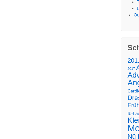
Ou
Sc
201
2017
Adv
An
Cardi
Dre
Früh
Ib-La
Kle
Mo
Nü 