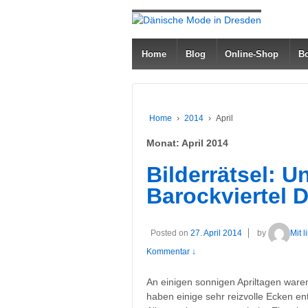
Home
Blog
Online-Shop
Bo
Home
›
2014
›
April
Monat: April 2014
Bilderrätsel: 
Barockviertel 
Posted on
27. April 2014
by
Mit 
Kommentar ↓
An einigen sonnigen Apriltagen ware
haben einige sehr reizvolle Ecken ent