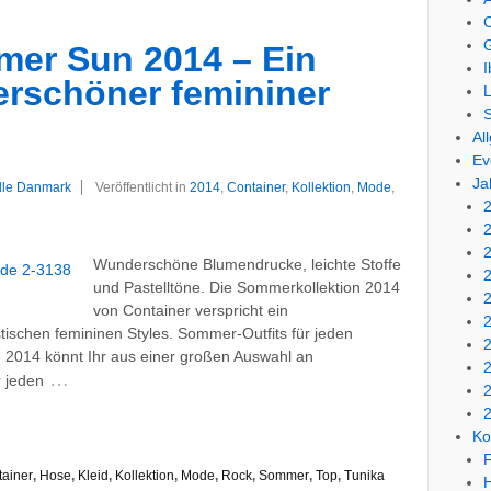
C
mer Sun 2014 – Ein
I
rschöner femininer
L
Al
Ev
Ja
lille Danmark
Veröffentlicht in
2014
,
Container
,
Kollektion
,
Mode
,
Wunderschöne Blumendrucke, leichte Stoffe
und Pastelltöne. Die Sommerkollektion 2014
von Container verspricht ein
schen femininen Styles. Sommer-Outfits für jeden
014 könnt Ihr aus einer großen Auswahl an
…
 jeden
Ko
F
ainer
,
Hose
,
Kleid
,
Kollektion
,
Mode
,
Rock
,
Sommer
,
Top
,
Tunika