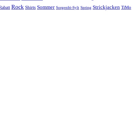
Rock
Sommer
Strickjacken
Shirts
TiMo
Rabatt
Sorgenfri-Sylt
Spring