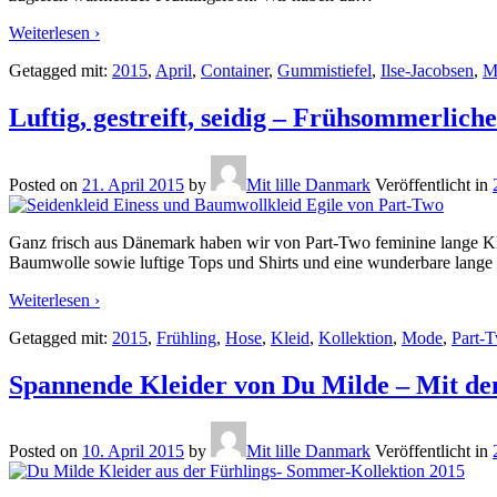
Weiterlesen ›
Getagged mit:
2015
,
April
,
Container
,
Gummistiefel
,
Ilse-Jacobsen
,
M
Luftig, gestreift, seidig – Frühsommerli
Posted on
21. April 2015
by
Mit lille Danmark
Veröffentlicht in
Ganz frisch aus Dänemark haben wir von Part-Two feminine lange Kle
Baumwolle sowie luftige Tops und Shirts und eine wunderbare lange 
Weiterlesen ›
Getagged mit:
2015
,
Frühling
,
Hose
,
Kleid
,
Kollektion
,
Mode
,
Part-
Spannende Kleider von Du Milde – Mit de
Posted on
10. April 2015
by
Mit lille Danmark
Veröffentlicht in