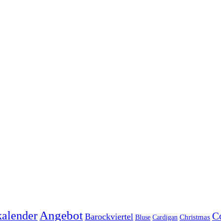
Angebot
alender
C
Barockviertel
Bluse
Cardigan
Christmas