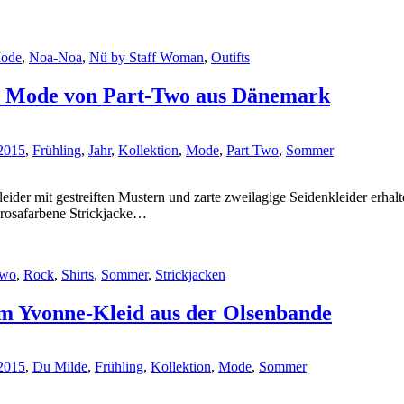
ode
,
Noa-Noa
,
Nü by Staff Woman
,
Outifts
che Mode von Part-Two aus Dänemark
2015
,
Frühling
,
Jahr
,
Kollektion
,
Mode
,
Part Two
,
Sommer
ider mit gestreiften Mustern und zarte zweilagige Seidenkleider erha
rosafarbene Strickjacke
…
Two
,
Rock
,
Shirts
,
Sommer
,
Strickjacken
m Yvonne-Kleid aus der Olsenbande
2015
,
Du Milde
,
Frühling
,
Kollektion
,
Mode
,
Sommer