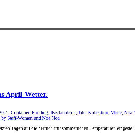
s April-Wetter.
2015
,
Container
,
Frühling
,
Ilse-Jacobsen
,
Jahr
,
Kollektion
,
Mode
,
Noa 
 letzten Tagen auf die herrlich frühsommerlichen Temperaturen eingestel