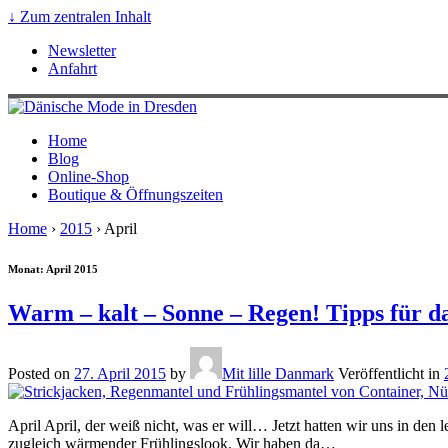
↓ Zum zentralen Inhalt
Newsletter
Anfahrt
Home
Blog
Online-Shop
Boutique & Öffnungszeiten
Home
›
2015
›
April
Monat: April 2015
Warm – kalt – Sonne – Regen! Tipps für da
Posted on
27. April 2015
by
Mit lille Danmark
Veröffentlicht in
April April, der weiß nicht, was er will… Jetzt hatten wir uns in den
zugleich wärmender Frühlingslook. Wir haben da
…