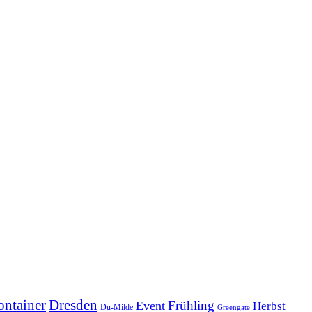
ontainer
Dresden
Frühling
Event
Herbst
Du-Milde
Greengate