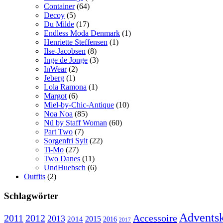
Container
(64)
Decoy
(5)
Du Milde
(17)
Endless Moda Denmark
(1)
Henriette Steffensen
(1)
Ilse-Jacobsen
(8)
Inge de Jonge
(3)
InWear
(2)
Jeberg
(1)
Lola Ramona
(1)
Margot
(6)
Miel-by-Chic-Antique
(10)
Noa Noa
(85)
Nü by Staff Woman
(60)
Part Two
(7)
Sorgenfri Sylt
(22)
Ti-Mo
(27)
Two Danes
(11)
UndHuebsch
(6)
Outfits
(2)
Schlagwörter
Adventsk
2011
2012
Accessoire
2013
2015
2014
2016
2017