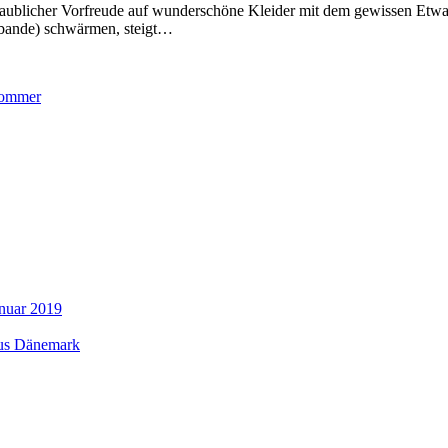
nglaublicher Vorfreude auf wunderschöne Kleider mit dem gewissen 
bande) schwärmen, steigt
…
ommer
anuar 2019
aus Dänemark