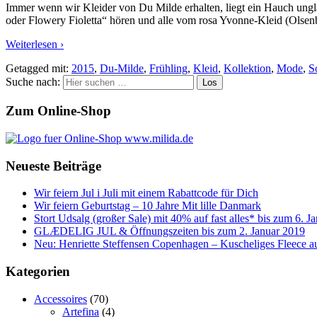
Immer wenn wir Kleider von Du Milde erhalten, liegt ein Hauch u
oder Flowery Fioletta“ hören und alle vom rosa Yvonne-Kleid (Olsen
Weiterlesen ›
Getagged mit:
2015
,
Du-Milde
,
Frühling
,
Kleid
,
Kollektion
,
Mode
,
S
Suche nach:
Zum Online-Shop
Neueste Beiträge
Wir feiern Jul i Juli mit einem Rabattcode für Dich
Wir feiern Geburtstag – 10 Jahre Mit lille Danmark
Stort Udsalg (großer Sale) mit 40% auf fast alles* bis zum 6. J
GLÆDELIG JUL & Öffnungszeiten bis zum 2. Januar 2019
Neu: Henriette Steffensen Copenhagen – Kuscheliges Fleece 
Kategorien
Accessoires
(70)
Artefina
(4)