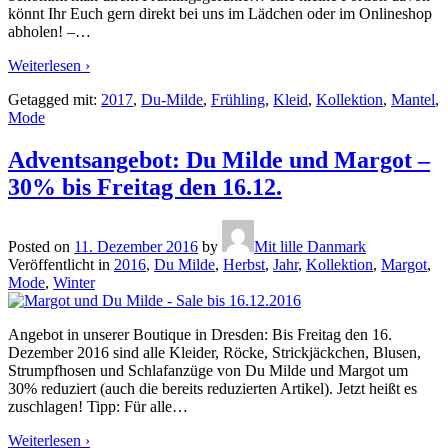
könnt Ihr Euch gern direkt bei uns im Lädchen oder im Onlineshop
abholen! –
…
Weiterlesen ›
Getagged mit:
2017
,
Du-Milde
,
Frühling
,
Kleid
,
Kollektion
,
Mantel
,
Mode
Adventsangebot: Du Milde und Margot –
30% bis Freitag den 16.12.
Posted on
11. Dezember 2016
by
Mit lille Danmark
Veröffentlicht in
2016
,
Du Milde
,
Herbst
,
Jahr
,
Kollektion
,
Margot
,
Mode
,
Winter
Angebot in unserer Boutique in Dresden: Bis Freitag den 16.
Dezember 2016 sind alle Kleider, Röcke, Strickjäckchen, Blusen,
Strumpfhosen und Schlafanzüge von Du Milde und Margot um
30% reduziert (auch die bereits reduzierten Artikel). Jetzt heißt es
zuschlagen! Tipp: Für alle
…
Weiterlesen ›