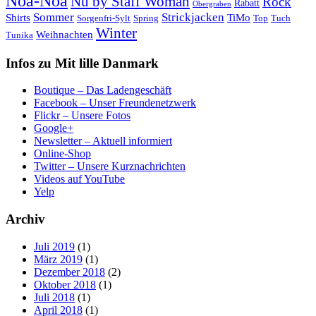
Noa-Noa
Nü by Staff Woman
Rock
Rabatt
Obergraben
Sommer
Strickjacken
Shirts
TiMo
Sorgenfri-Sylt
Spring
Top
Tuch
Winter
Weihnachten
Tunika
Infos zu Mit lille Danmark
Boutique – Das Ladengeschäft
Facebook – Unser Freundenetzwerk
Flickr – Unsere Fotos
Google+
Newsletter – Aktuell informiert
Online-Shop
Twitter – Unsere Kurznachrichten
Videos auf YouTube
Yelp
Archiv
Juli 2019
(1)
März 2019
(1)
Dezember 2018
(2)
Oktober 2018
(1)
Juli 2018
(1)
April 2018
(1)