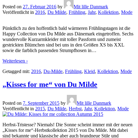
Posted on
27. Februar 2016
by
Mit lille Danmark
Veröffentlicht in
2016
,
Du Milde
,
Frühling
,
Jahr
,
Kollektion
,
Mode
Pünktlich zu den hoffentlich bald wärmeren Frühlingstagen ist die
Happy Collection von Du Milde aus Dänemark eingetroffen. Sechs
wundervolle Kurzarmkleider mit toller Passform und zumeist
gestrickten Blümchen sind bei uns in den Größen XS bis XXL
sowie die farblich passenden Strumpfhosen in
…
Weiterlesen ›
Getagged mit:
2016
,
Du-Milde
,
Frühling
,
Kleid
,
Kollektion
,
Mode
„Kisses for me“ von Du Milde
Posted on
7. September 2015
by
Mit lille Danmark
Veröffentlicht in
2015
,
Du Milde
,
Herbst
,
Jahr
,
Kollektion
,
Mode
Herbst-Tristesse? Niemals! Die Sonne scheint immer mit der neuen
„Kisses for me“-Herbstkollektion 2015 von Du Milde. Mit dabei
sind bekannte und klassische aber auch brandneue Stile und