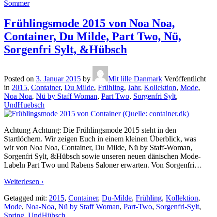
Sommer
Frühlingsmode 2015 von Noa Noa,
Container, Du Milde, Part Two, Nü,
Sorgenfri Sylt, &Hübsch
Posted on
3. Januar 2015
by
Mit lille Danmark
Veröffentlicht
in
2015
,
Container
,
Du Milde
,
Frühling
,
Jahr
,
Kollektion
,
Mode
,
Noa Noa
,
Nü by Staff Woman
,
Part Two
,
Sorgenfri Sylt
,
UndHuebsch
Achtung Achtung: Die Frühlingsmode 2015 steht in den
Startlöchern. Wir zeigen Euch in einem kleinen Überblick, was
wir von Noa Noa, Container, Du Milde, Nü by Staff-Woman,
Sorgenfri Sylt, &Hübsch sowie unseren neuen dänischen Mode-
Labeln Part Two und Rabens Saloner erwarten. Von Sorgenfri
…
Weiterlesen ›
Getagged mit:
2015
,
Container
,
Du-Milde
,
Frühling
,
Kollektion
,
Mode
,
Noa-Noa
,
Nü by Staff Woman
,
Part-Two
,
Sorgenfri-Sylt
,
Spring
,
UndHübsch