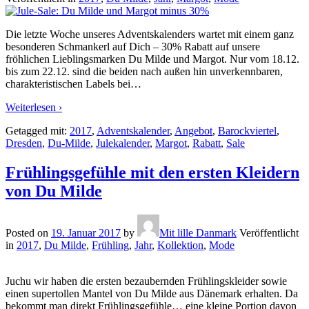
Die letzte Woche unseres Adventskalenders wartet mit einem ganz
besonderen Schmankerl auf Dich – 30% Rabatt auf unsere
fröhlichen Lieblingsmarken Du Milde und Margot. Nur vom 18.12.
bis zum 22.12. sind die beiden nach außen hin unverkennbaren,
charakteristischen Labels bei
…
Weiterlesen ›
Getagged mit:
2017
,
Adventskalender
,
Angebot
,
Barockviertel
,
Dresden
,
Du-Milde
,
Julekalender
,
Margot
,
Rabatt
,
Sale
Frühlingsgefühle mit den ersten Kleidern
von Du Milde
Posted on
19. Januar 2017
by
Mit lille Danmark
Veröffentlicht
in
2017
,
Du Milde
,
Frühling
,
Jahr
,
Kollektion
,
Mode
Juchu wir haben die ersten bezaubernden Frühlingskleider sowie
einen supertollen Mantel von Du Milde aus Dänemark erhalten. Da
bekommt man direkt Frühlingsgefühle… eine kleine Portion davon