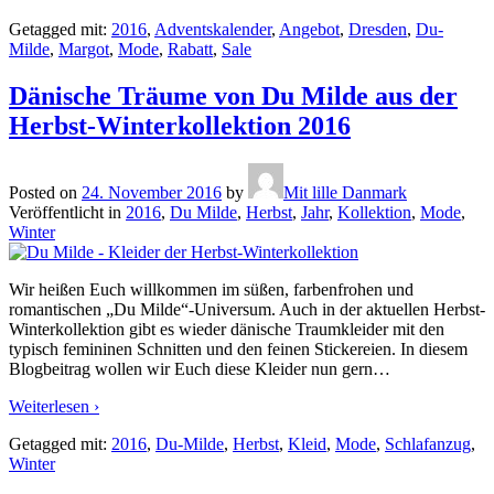
Getagged mit:
2016
,
Adventskalender
,
Angebot
,
Dresden
,
Du-
Milde
,
Margot
,
Mode
,
Rabatt
,
Sale
Dänische Träume von Du Milde aus der
Herbst-Winterkollektion 2016
Posted on
24. November 2016
by
Mit lille Danmark
Veröffentlicht in
2016
,
Du Milde
,
Herbst
,
Jahr
,
Kollektion
,
Mode
,
Winter
Wir heißen Euch willkommen im süßen, farbenfrohen und
romantischen „Du Milde“-Universum. Auch in der aktuellen Herbst-
Winterkollektion gibt es wieder dänische Traumkleider mit den
typisch femininen Schnitten und den feinen Stickereien. In diesem
Blogbeitrag wollen wir Euch diese Kleider nun gern
…
Weiterlesen ›
Getagged mit:
2016
,
Du-Milde
,
Herbst
,
Kleid
,
Mode
,
Schlafanzug
,
Winter