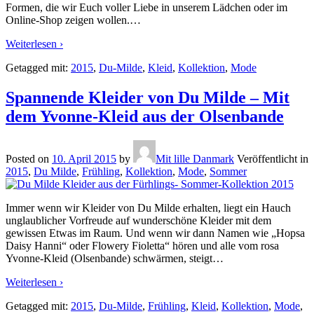
Formen, die wir Euch voller Liebe in unserem Lädchen oder im
Online-Shop zeigen wollen.
…
Weiterlesen ›
Getagged mit:
2015
,
Du-Milde
,
Kleid
,
Kollektion
,
Mode
Spannende Kleider von Du Milde – Mit
dem Yvonne-Kleid aus der Olsenbande
Posted on
10. April 2015
by
Mit lille Danmark
Veröffentlicht in
2015
,
Du Milde
,
Frühling
,
Kollektion
,
Mode
,
Sommer
Immer wenn wir Kleider von Du Milde erhalten, liegt ein Hauch
unglaublicher Vorfreude auf wunderschöne Kleider mit dem
gewissen Etwas im Raum. Und wenn wir dann Namen wie „Hopsa
Daisy Hanni“ oder Flowery Fioletta“ hören und alle vom rosa
Yvonne-Kleid (Olsenbande) schwärmen, steigt
…
Weiterlesen ›
Getagged mit:
2015
,
Du-Milde
,
Frühling
,
Kleid
,
Kollektion
,
Mode
,