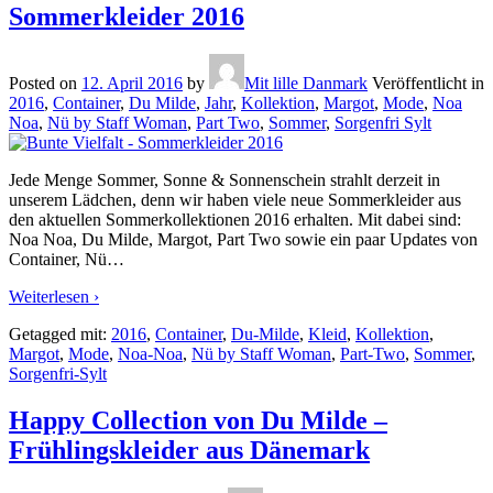
Sommerkleider 2016
Posted on
12. April 2016
by
Mit lille Danmark
Veröffentlicht in
2016
,
Container
,
Du Milde
,
Jahr
,
Kollektion
,
Margot
,
Mode
,
Noa
Noa
,
Nü by Staff Woman
,
Part Two
,
Sommer
,
Sorgenfri Sylt
Jede Menge Sommer, Sonne & Sonnenschein strahlt derzeit in
unserem Lädchen, denn wir haben viele neue Sommerkleider aus
den aktuellen Sommerkollektionen 2016 erhalten. Mit dabei sind:
Noa Noa, Du Milde, Margot, Part Two sowie ein paar Updates von
Container, Nü
…
Weiterlesen ›
Getagged mit:
2016
,
Container
,
Du-Milde
,
Kleid
,
Kollektion
,
Margot
,
Mode
,
Noa-Noa
,
Nü by Staff Woman
,
Part-Two
,
Sommer
,
Sorgenfri-Sylt
Happy Collection von Du Milde –
Frühlingskleider aus Dänemark