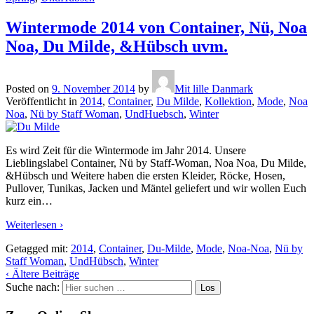
Wintermode 2014 von Container, Nü, Noa
Noa, Du Milde, &Hübsch uvm.
Posted on
9. November 2014
by
Mit lille Danmark
Veröffentlicht in
2014
,
Container
,
Du Milde
,
Kollektion
,
Mode
,
Noa
Noa
,
Nü by Staff Woman
,
UndHuebsch
,
Winter
Es wird Zeit für die Wintermode im Jahr 2014. Unsere
Lieblingslabel Container, Nü by Staff-Woman, Noa Noa, Du Milde,
&Hübsch und Weitere haben die ersten Kleider, Röcke, Hosen,
Pullover, Tunikas, Jacken und Mäntel geliefert und wir wollen Euch
kurz ein
…
Weiterlesen ›
Getagged mit:
2014
,
Container
,
Du-Milde
,
Mode
,
Noa-Noa
,
Nü by
Staff Woman
,
UndHübsch
,
Winter
‹ Ältere Beiträge
Suche nach: