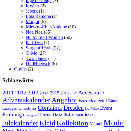
Inge de Jonge
(3)
InWear
(2)
Jeberg
(1)
Lola Ramona
(1)
Margot
(6)
Miel-by-Chic-Antique
(10)
Noa Noa
(85)
Nü by Staff Woman
(60)
Part Two
(7)
Sorgenfri Sylt
(22)
Ti-Mo
(27)
Two Danes
(11)
UndHuebsch
(6)
Outfits
(2)
Schlagwörter
2011
2012
Accessoire
2013
2015
2014
2016
2017
Angebot
Adventskalender
Barockviertel
Bluse
Container
Dresden
Event
Cardigan
Christmas
Du-Milde
Frühling
Herbst
Hose
Ib-Laursen
Jacke
Greengate
Mode
Kollektion
Julekalender
Kleid
Mantel