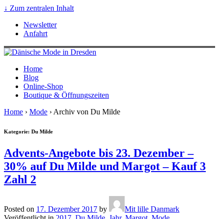
↓ Zum zentralen Inhalt
Newsletter
Anfahrt
Home
Blog
Online-Shop
Boutique & Öffnungszeiten
Home
›
Mode
›
Archiv von Du Milde
Kategorie: Du Milde
Advents-Angebote bis 23. Dezember –
30% auf Du Milde und Margot – Kauf 3
Zahl 2
Posted on
17. Dezember 2017
by
Mit lille Danmark
Veröffentlicht in
2017
,
Du Milde
,
Jahr
,
Margot
,
Mode