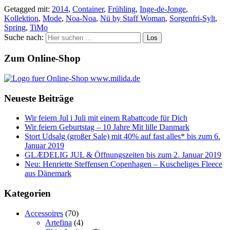
Getagged mit:
2014
,
Container
,
Frühling
,
Inge-de-Jonge
,
Kollektion
,
Mode
,
Noa-Noa
,
Nü by Staff Woman
,
Sorgenfri-Sylt
,
Spring
,
TiMo
Suche nach:
Zum Online-Shop
Neueste Beiträge
Wir feiern Jul i Juli mit einem Rabattcode für Dich
Wir feiern Geburtstag – 10 Jahre Mit lille Danmark
Stort Udsalg (großer Sale) mit 40% auf fast alles* bis zum 6.
Januar 2019
GLÆDELIG JUL & Öffnungszeiten bis zum 2. Januar 2019
Neu: Henriette Steffensen Copenhagen – Kuscheliges Fleece
aus Dänemark
Kategorien
Accessoires
(70)
Artefina
(4)