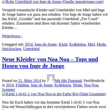
Verspielt romantische Kleider und Unterkleider von Miel und Inge
de Jonge haben wir ganz neu erhalten. Von Inge de Jonge haben wir
das Kleid „Geralda“ und das passende Unterkleid „Fee Court“
erhalten. Zusammen sind diese mit dezenter Spitze versehenden
Kleider
…
Weiterlesen ›
Getagged mit:
2014
,
Inge-de-Jonge
,
Kleid
,
Kollektion
,
Miel
,
Mode
,
Strickjacken
,
Unterkleid
Neue Kleider von Noa Noa – Tops und
Hosen von Inge de Jonge
Posted on
21. März 2014
by
Mit lille Danmark
Veröffentlicht
in
2014
,
Frühling
,
Inge de Jonge
,
Kollektion
,
Mode
,
Noa Noa
,
Sommer
Neu für Euch haben wir das feminine Kleid 1-4141-1 von Noa
Noa mit Wasserfallkragen in drei verschiedenen Farben sowie zwei