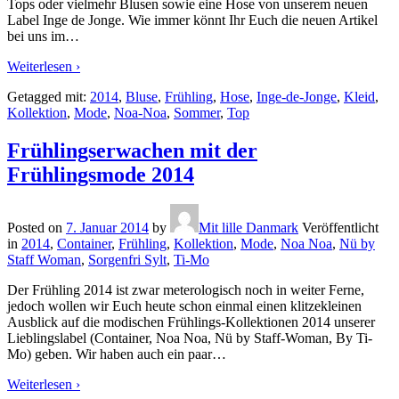
Tops oder vielmehr Blusen sowie eine Hose von unserem neuen
Label Inge de Jonge. Wie immer könnt Ihr Euch die neuen Artikel
bei uns im
…
Weiterlesen ›
Getagged mit:
2014
,
Bluse
,
Frühling
,
Hose
,
Inge-de-Jonge
,
Kleid
,
Kollektion
,
Mode
,
Noa-Noa
,
Sommer
,
Top
Frühlingserwachen mit der
Frühlingsmode 2014
Posted on
7. Januar 2014
by
Mit lille Danmark
Veröffentlicht
in
2014
,
Container
,
Frühling
,
Kollektion
,
Mode
,
Noa Noa
,
Nü by
Staff Woman
,
Sorgenfri Sylt
,
Ti-Mo
Der Frühling 2014 ist zwar meterologisch noch in weiter Ferne,
jedoch wollen wir Euch heute schon einmal einen klitzekleinen
Ausblick auf die modischen Frühlings-Kollektionen 2014 unserer
Lieblingslabel (Container, Noa Noa, Nü by Staff-Woman, By Ti-
Mo) geben. Wir haben auch ein paar
…
Weiterlesen ›