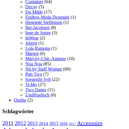
Container
(64)
Decoy
(5)
Du Milde
(17)
Endless Moda Denmark
(1)
Henriette Steffensen
(1)
Ilse-Jacobsen
(8)
Inge de Jonge
(3)
InWear
(2)
Jeberg
(1)
Lola Ramona
(1)
Margot
(6)
Miel-by-Chic-Antique
(10)
Noa Noa
(85)
Nü by Staff Woman
(60)
Part Two
(7)
Sorgenfri Sylt
(22)
Ti-Mo
(27)
Two Danes
(11)
UndHuebsch
(6)
Outfits
(2)
Schlagwörter
2011
2012
Accessoire
2013
2015
2014
2016
2017