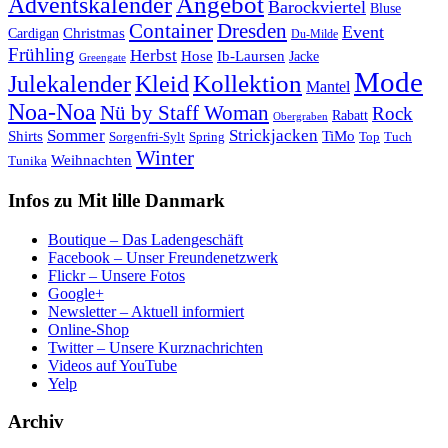
Angebot
Adventskalender
Barockviertel
Bluse
Container
Dresden
Event
Cardigan
Christmas
Du-Milde
Frühling
Herbst
Hose
Ib-Laursen
Jacke
Greengate
Mode
Kollektion
Julekalender
Kleid
Mantel
Noa-Noa
Nü by Staff Woman
Rock
Rabatt
Obergraben
Sommer
Strickjacken
Shirts
TiMo
Sorgenfri-Sylt
Spring
Top
Tuch
Winter
Weihnachten
Tunika
Infos zu Mit lille Danmark
Boutique – Das Ladengeschäft
Facebook – Unser Freundenetzwerk
Flickr – Unsere Fotos
Google+
Newsletter – Aktuell informiert
Online-Shop
Twitter – Unsere Kurznachrichten
Videos auf YouTube
Yelp
Archiv