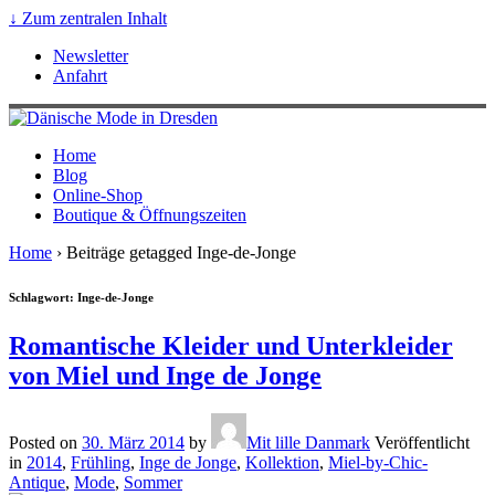
↓ Zum zentralen Inhalt
Newsletter
Anfahrt
Home
Blog
Online-Shop
Boutique & Öffnungszeiten
Home
›
Beiträge getagged Inge-de-Jonge
Schlagwort: Inge-de-Jonge
Romantische Kleider und Unterkleider
von Miel und Inge de Jonge
Posted on
30. März 2014
by
Mit lille Danmark
Veröffentlicht
in
2014
,
Frühling
,
Inge de Jonge
,
Kollektion
,
Miel-by-Chic-
Antique
,
Mode
,
Sommer