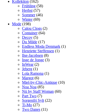
Kollektion
(162)
Frühling
(58)
Herbst
(57)
Sommer
(46)
Winter
(69)
Mode
(198)
Calou Clogs
(2)
Container
(64)
Decoy
(5)
Du Milde
(17)
Endless Moda Denmark
(1)
Henriette Steffensen
(1)
Ilse-Jacobsen
(8)
Inge de Jonge
(3)
InWear
(2)
Jeberg
(1)
Lola Ramona
(1)
Margot
(6)
Miel-by-Chic-Antique
(10)
Noa Noa
(85)
Nü by Staff Woman
(60)
Part Two
(7)
Sorgenfri Sylt
(22)
Ti-Mo
(27)
Two Danes
(11)