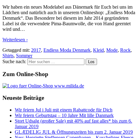
Wir haben ein neues Modelabel aus Dänemark für Euch bei uns im
Lädchen und natürlich auch in unserem Onlineshop: „Endless Moda
Denmark“. Das Besondere bei diesem im Jahr 2014 gegründeten
Label ist die verwendete Pima-Baumwolle, die von Hand geerntet
wird und
…
Weiterlesen ›
Getagged mit:
2017
,
Endless Moda Denmark
,
Kleid
,
Mode
,
Rock
,
Shirts
,
Sommer
Suche nach:
Zum Online-Shop
Neueste Beiträge
Wir feiern Jul i Juli mit einem Rabattcode für Dich
Wir feiern Geburtstag – 10 Jahre Mit lille Danmark
Stort Udsalg (großer Sale) mit 40% auf fast alles* bis zum 6.
Januar 2019
GLÆDELIG JUL & Öffnungszeiten bis zum 2. Januar 2019
Neu: Henriette Steffensen Copenhagen – Kuscheliges Fleece