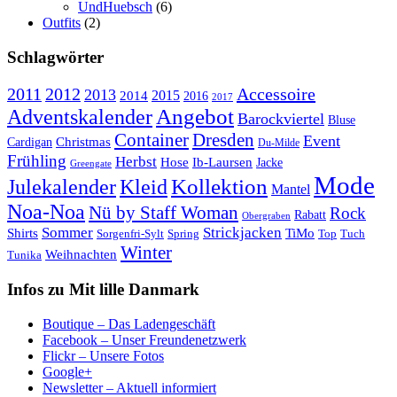
UndHuebsch
(6)
Outfits
(2)
Schlagwörter
2011
2012
Accessoire
2013
2015
2014
2016
2017
Angebot
Adventskalender
Barockviertel
Bluse
Container
Dresden
Event
Cardigan
Christmas
Du-Milde
Frühling
Herbst
Hose
Ib-Laursen
Jacke
Greengate
Mode
Kollektion
Julekalender
Kleid
Mantel
Noa-Noa
Nü by Staff Woman
Rock
Rabatt
Obergraben
Sommer
Strickjacken
Shirts
TiMo
Sorgenfri-Sylt
Spring
Top
Tuch
Winter
Weihnachten
Tunika
Infos zu Mit lille Danmark
Boutique – Das Ladengeschäft
Facebook – Unser Freundenetzwerk
Flickr – Unsere Fotos
Google+
Newsletter – Aktuell informiert