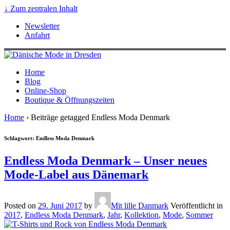
↓ Zum zentralen Inhalt
Newsletter
Anfahrt
Home
Blog
Online-Shop
Boutique & Öffnungszeiten
Home
›
Beiträge getagged Endless Moda Denmark
Schlagwort: Endless Moda Denmark
Endless Moda Denmark – Unser neues
Mode-Label aus Dänemark
Posted on
29. Juni 2017
by
Mit lille Danmark
Veröffentlicht in
2017
,
Endless Moda Denmark
,
Jahr
,
Kollektion
,
Mode
,
Sommer