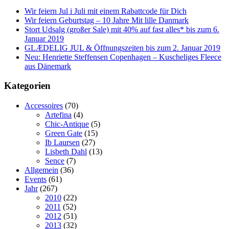
Wir feiern Jul i Juli mit einem Rabattcode für Dich
Wir feiern Geburtstag – 10 Jahre Mit lille Danmark
Stort Udsalg (großer Sale) mit 40% auf fast alles* bis zum 6.
Januar 2019
GLÆDELIG JUL & Öffnungszeiten bis zum 2. Januar 2019
Neu: Henriette Steffensen Copenhagen – Kuscheliges Fleece
aus Dänemark
Kategorien
Accessoires
(70)
Artefina
(4)
Chic-Antique
(5)
Green Gate
(15)
Ib Laursen
(27)
Lisbeth Dahl
(13)
Sence
(7)
Allgemein
(36)
Events
(61)
Jahr
(267)
2010
(22)
2011
(52)
2012
(51)
2013
(32)