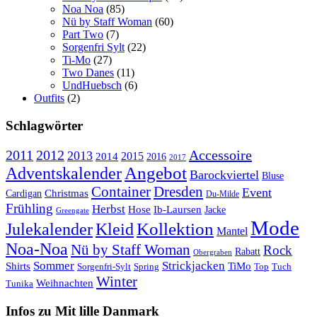
Noa Noa
(85)
Nü by Staff Woman
(60)
Part Two
(7)
Sorgenfri Sylt
(22)
Ti-Mo
(27)
Two Danes
(11)
UndHuebsch
(6)
Outfits
(2)
Schlagwörter
2011
2012
Accessoire
2013
2015
2014
2016
2017
Angebot
Adventskalender
Barockviertel
Bluse
Container
Dresden
Event
Cardigan
Christmas
Du-Milde
Frühling
Herbst
Hose
Ib-Laursen
Jacke
Greengate
Mode
Kollektion
Julekalender
Kleid
Mantel
Noa-Noa
Nü by Staff Woman
Rock
Rabatt
Obergraben
Sommer
Strickjacken
Shirts
TiMo
Sorgenfri-Sylt
Spring
Top
Tuch
Winter
Weihnachten
Tunika
Infos zu Mit lille Danmark